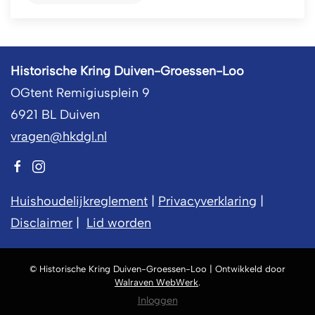
Historische Kring Duiven-Groessen-Loo
OGtent Remigiusplein 9
6921 BL Duiven
vragen@hkdgl.nl
Huishoudelijkreglement
|
Privacyverklaring
|
Disclaimer
|
Lid worden
© Historische Kring Duiven-Groessen-Loo | Ontwikkeld door
Walraven WebWerk
.
Inloggen